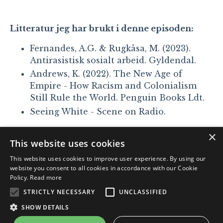
Litteratur jeg har brukt i denne episoden:
Fernandes, A.G. & Rugkåsa, M. (2023).
Antirasistisk sosialt arbeid. Gyldendal.
Andrews, K. (2022). The New Age of
Empire - How Racism and Colonialism
Still Rule the World. Penguin Books Ldt.
Seeing White - Scene on Radio.
×
This website uses cookies
© 2026 Nawar Sayyad. Org. nr: 928 12 5874
This website uses cookies to improve user experience. By using our
website you consent to all cookies in accordance with our Cookie
Policy.
Read more
Privacy Policy
Kjøpsbetingelser
STRICTLY NECESSARY
UNCLASSIFIED
SHOW DETAILS
Powered by Kajabi