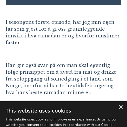
I sesongens første episode, har jeg min egen
far som gjest for å gi oss grunnleggende
innsikt i hva ramadan er og hvorfor muslimer
faster.
Han gir også svar på om man skal egentlig
følge prinsippet om å avstå fra mat og drikke
fra soloppgang til solnedgang i et land som
Norge, hvorfor vi har to høytidsfeiringer og
hva hans beste ramadan-minne er.
×
This website uses cookies
© 2026 Nawar Sayyad. Org. nr: 928 12 5874
This website uses cookies to improve user experience. By using our
website you consent to all cookies in accordance with our Cookie